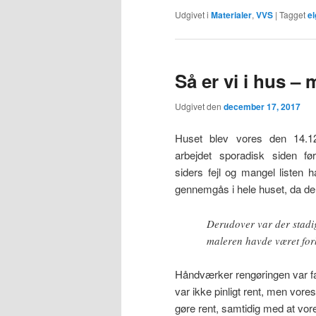
Udgivet i
Materialer
,
VVS
|
Tagget
el
Så er vi i hus – 
Udgivet den
december 17, 2017
Huset blev vores den 14.12
arbejdet sporadisk siden f
siders fejl og mangel listen 
gennemgås i hele huset, da de 
Derudover var der stadi
maleren havde været for
Håndværker rengøringen var fakt
var ikke pinligt rent, men vore
gøre rent, samtidig med at vo