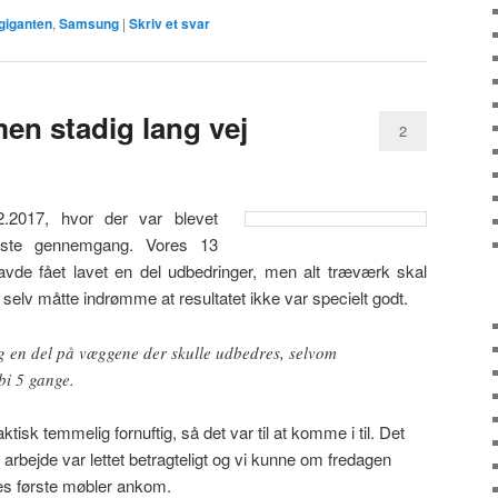
giganten
,
Samsung
|
Skriv et svar
men stadig lang vej
2
.2017, hvor der var blevet
ørste gennemgang. Vores 13
havde fået lavet en del udbedringer, men alt træværk skal
selv måtte indrømme at resultatet ikke var specielt godt.
g en del på væggene der skulle udbedres, selvom
bi 5 gange.
isk temmelig fornuftig, så det var til at komme i til. Det
s arbejde var lettet betragteligt og vi kunne om fredagen
res første møbler ankom.