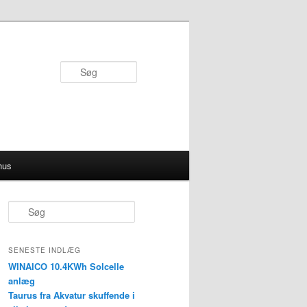
Søg
hus
S
ø
g
SENESTE INDLÆG
WINAICO 10.4KWh Solcelle
anlæg
Taurus fra Akvatur skuffende i