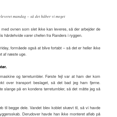
eleveret mandag – så det håber vi meget
lt med ovnen som slet ikke kan leveres, så der arbejder de
vis hårdehvide varer chefen fra Randers i ryggen.
riday, formåede også at blive fortabt – så det er heller ikke
et af næste uge.
tør.
maskine og tørretumbler. Første fejl var at ham der kom
t over transport beslaget, så det bad jeg ham fjerne.
 slange på en kondens tørretumbler, så det måtte jeg så
øb til begge dele. Vandet blev koblet skævt til, så vi havde
ryggersskab. Derudover havde han ikke monteret afløb på