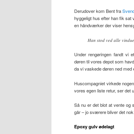
Derudover kom Bent fra
Svend
hyggeligt hus efter han fik sat
en håndværker der viser hens
Han stod ved alle vindu
Under rengøringen fandt vi et
døren til vores depot som hav
da vi vaskede døren ned med e
Huscompagniet virkede nogenl
vores egen liste retur, ser det u
Så nu er det blot at vente og s
går – jo sværere bliver det no
Epoxy gulv ødelagt