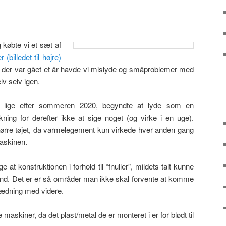
købte vi et sæt af
billedet til højre)
ør der var gået et år havde vi mislyde og småproblemer med
lv selv igen.
 lige efter sommeren 2020, begyndte at lyde som en
ing for derefter ikke at sige noget (og virke i en uge).
ørre tøjet, da varmelegement kun virkede hver anden gang
maskinen.
e at konstruktionen i forhold til “fnuller”, mildets talt kunne
nd. Det er er så områder man ikke skal forvente at komme
klædning med videre.
maskiner, da det plast/metal de er monteret i er for blødt til