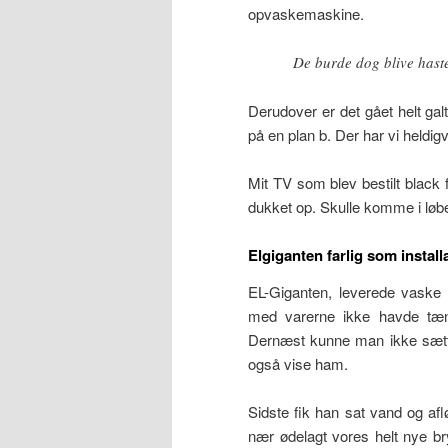
opvaskemaskine.
De burde dog blive hast
Derudover er det gået helt ga
på en plan b. Der har vi heldig
Mit TV som blev bestilt black f
dukket op. Skulle komme i løb
Elgiganten farlig som installa
EL-Giganten, leverede vaske 
med varerne ikke havde tænk
Dernæst kunne man ikke sætte
også vise ham.
Sidste fik han sat vand og afl
nær ødelagt vores helt nye b