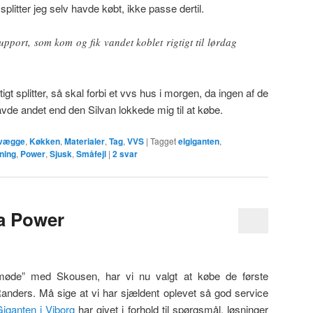
plitter jeg selv havde købt, ikke passe dertil.
 support, som kom og fik vandet koblet rigtigt til lørdag
gt splitter, så skal forbi et vvs hus i morgen, da ingen af de
e andet end den Silvan lokkede mig til at købe.
rvægge
,
Køkken
,
Materialer
,
Tag
,
VVS
|
Tagget
elgiganten
,
ning
,
Power
,
Sjusk
,
Småfejl
|
2
svar
ra Power
møde” med Skousen, har vi nu valgt at købe de første
anders. Må sige at vi har sjældent oplevet så god service
iganten i Viborg
har givet i forhold til spørgsmål, løsninger