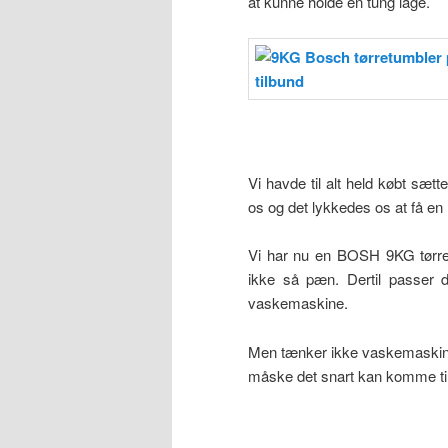
at kunne holde en tung låge.
Vi havde til alt held købt sæt
os og det lykkedes os at få e
Vi har nu en BOSH 9KG tørre
ikke så pæn. Dertil passer
vaskemaskine.
Men tænker ikke vaskemaskinen
måske det snart kan komme til