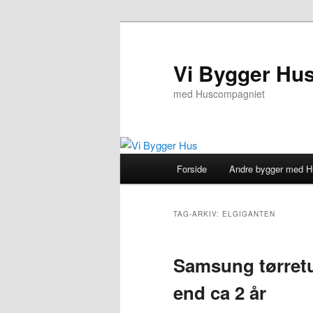
Fortsæt
Fortsæt
til
til
primært
sekundært
Vi Bygger Hu
indhold
indhold
med Huscompagniet
Hovedmenu
Forside
Andre bygger med 
TAG-ARKIV:
ELGIGANTEN
Samsung tørretu
end ca 2 år