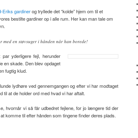
-Eriks gardiner
og tryllede det “kolde” hjem om til et
 vores bestilte gardiner op i alle rum. Her kan man tale om
yn.
er med en støvsuger i hånden når han borede!
 par yderligere fejl, herunder
de en skade. Den blev opdaget
n fugtig klud.
unde lydhøre ved gennemgangen og efter vi har modtaget
d til at de holder ord med hvad vi har aftalt.
e, hvornår vi så får udbedret fejlene, for jo længere tid der
k at komme til efter hånden som tingene finder deres plads.