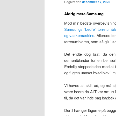
Udgivet den
december 17, 2020
Aldrig mere Samsung
Mod min bedste overbevisning 
Samsungs “bedre” tørretumbler (
og vaskemaskine
. Allerede f
tørretumbleren, som så gik i se
Det endte dog brat, da den
cementblander for en bemærkn
Endelig stoppede den med at t
og fugten uanset hvad blev i 
Vi havde alt skilt ad, og må sig
være bedre da ALT var smurt i
til, da det var inde bag bagbe
Dertil hænger lågerne på begge 