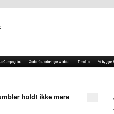
s
HusCompagniet
Gode råd, erfaringer & idéer
Timeline
Vi bygger 
mbler holdt ikke mere