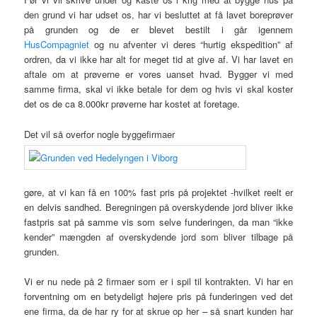
den grund vi har udset os, har vi besluttet at få lavet boreprøver
på grunden og de er blevet bestilt i går igennem
HusCompagniet
og nu afventer vi deres “hurtig ekspedition” af
ordren, da vi ikke har alt for meget tid at give af. Vi har lavet en
aftale om at prøverne er vores uanset hvad. Bygger vi med
samme firma, skal vi ikke betale for dem og hvis vi skal koster
det os de ca 8.000kr prøverne har kostet at foretage.
Det vil så overfor nogle byggefirmaer
gøre, at vi kan få en 100% fast pris på projektet -hvilket reelt er
en delvis sandhed. Beregningen på overskydende jord bliver ikke
fastpris sat på samme vis som selve funderingen, da man “ikke
kender” mængden af overskydende jord som bliver tilbage på
grunden.
Vi er nu nede på 2 firmaer som er i spil til kontrakten. Vi har en
forventning om en betydeligt højere pris på funderingen ved det
ene firma, da de har ry for at skrue op her – så snart kunden har