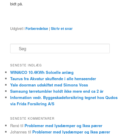
bidt på.
Udgivet i
Forberedelse
|
Skriv et svar
S
ø
g
SENESTE INDLÆG
WINAICO 10.4KWh Solcelle anlæg
Taurus fra Akvatur skuffende i alle henseender
Yale doorman udskiftet med Simons Voss
Samsung tørretumbler holdt ikke mere end ca 2 år
Information vedr. Byggeskadeforsikring tegnet hos Qudos
via Frida Forsikring A/S
SENESTE KOMMENTARER
René
til
Problemer med lysdæmper og Ikea pærer
Johannes
til
Problemer med lysdæmper og Ikea pærer