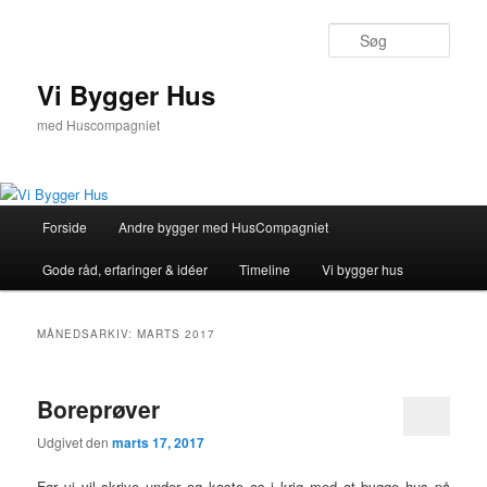
Fortsæt
Fortsæt
til
til
Søg
primært
sekundært
indhold
indhold
Vi Bygger Hus
med Huscompagniet
Hovedmenu
Forside
Andre bygger med HusCompagniet
Gode råd, erfaringer & idéer
Timeline
Vi bygger hus
MÅNEDSARKIV:
MARTS 2017
Boreprøver
Udgivet den
marts 17, 2017
Før vi vil skrive under og kaste os i krig med at bygge hus på