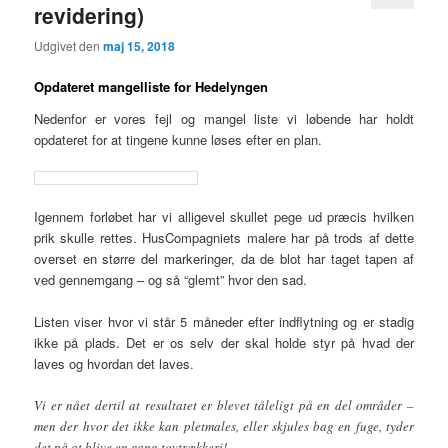
revidering)
Udgivet den
maj 15, 2018
Opdateret mangelliste for Hedelyngen
Nedenfor er vores fejl og mangel liste vi løbende har holdt
opdateret for at tingene kunne løses efter en plan.
Igennem forløbet har vi alligevel skullet pege ud præcis hvilken
prik skulle rettes. HusCompagniets malere har på trods af dette
overset en større del markeringer, da de blot har taget tapen af
ved gennemgang – og så “glemt” hvor den sad.
Listen viser hvor vi står 5 måneder efter indflytning og er stadig
ikke på plads. Det er os selv der skal holde styr på hvad der
laves og hvordan det laves.
Vi er nået dertil at resultatet er blevet tåleligt på en del områder –
men der hvor det ikke kan pletmales, eller skjules bag en fuge, tyder
det på at blive en gang tovtrækkeri!