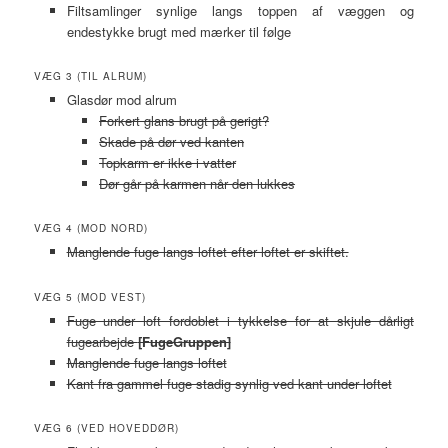
Filtsamlinger synlige langs toppen af væggen og
endestykke brugt med mærker til følge
VÆG 3 (TIL ALRUM)
Glasdør mod alrum
Forkert glans brugt på gerigt?
Skade på dør ved kanten
Topkarm er ikke i vatter
Dør går på karmen når den lukkes
VÆG 4 (MOD NORD)
Manglende fuge langs loftet efter loftet er skiftet.
VÆG 5 (MOD VEST)
Fuge under loft fordoblet i tykkelse for at skjule dårligt
fugearbejde
[FugeGruppen]
Manglende fuge langs loftet
Kant fra gammel fuge stadig synlig ved kant under loftet
VÆG 6 (VED HOVEDDØR)