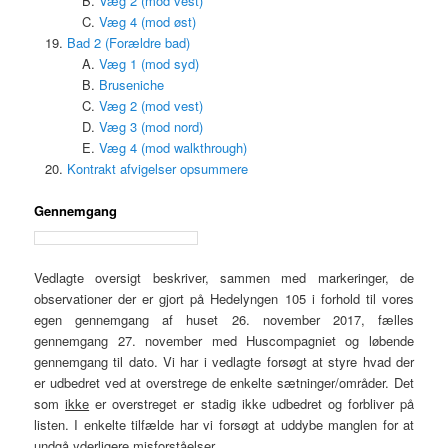
Væg 2 (mod vest)
Væg 4 (mod øst)
Bad 2 (Forældre bad)
Væg 1 (mod syd)
Bruseniche
Væg 2 (mod vest)
Væg 3 (mod nord)
Væg 4 (mod walkthrough)
Kontrakt afvigelser opsummere
Gennemgang
Vedlagte oversigt beskriver, sammen med markeringer, de
observationer der er gjort på Hedelyngen 105 i forhold til vores
egen gennemgang af huset 26. november 2017, fælles
gennemgang 27. november med Huscompagniet og løbende
gennemgang til dato. Vi har i vedlagte forsøgt at styre hvad der
er udbedret ved at overstrege de enkelte sætninger/områder. Det
som
ikke
er overstreget er stadig ikke udbedret og forbliver på
listen. I enkelte tilfælde har vi forsøgt at uddybe manglen for at
undgå yderligere misforståelser.