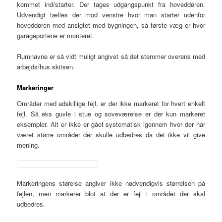
kommet ind/starter. Der tages udgangspunkt fra hoveddøren.
Udvendigt tælles der mod venstre hvor man starter udenfor
hoveddøren med ansigtet med bygningen, så første væg er hvor
garageportene er monteret.
Rumnavne er så vidt muligt angivet så det stemmer overens med
arbejds/hus skitsen.
Markeringer
Områder med adskillige fejl, er der ikke markeret for hvert enkelt
fejl. Så eks guvle i stue og soveværelse er der kun markeret
eksempler. Alt er ikke er gået systematisk igennem hvor der har
været større områder der skulle udbedres da det ikke vil give
mening.
Markeringens størelse angiver ikke nødvendigvis størrelsen på
fejlen, men markerer blot at der er fejl i området der skal
udbedres.