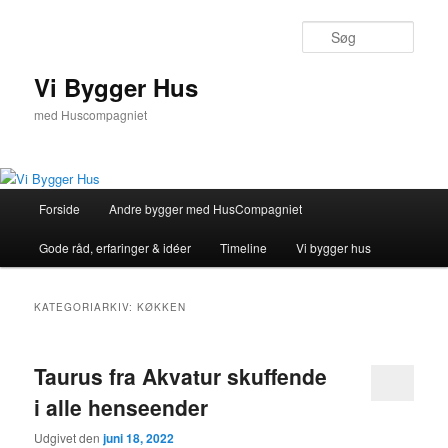
Fortsæt
Fortsæt
til
til
Søg
primært
sekundært
indhold
indhold
Vi Bygger Hus
med Huscompagniet
Hovedmenu
Forside
Andre bygger med HusCompagniet
Gode råd, erfaringer & idéer
Timeline
Vi bygger hus
KATEGORIARKIV:
KØKKEN
Taurus fra Akvatur skuffende
i alle henseender
Udgivet den
juni 18, 2022