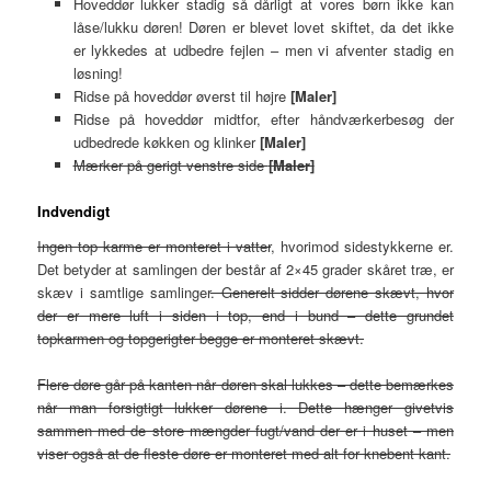
Hoveddør lukker stadig så dårligt at vores børn ikke kan
låse/lukku døren! Døren er blevet lovet skiftet, da det ikke
er lykkedes at udbedre fejlen – men vi afventer stadig en
løsning!
Ridse på hoveddør øverst til højre
[Maler]
Ridse på hoveddør midtfor, efter håndværkerbesøg der
udbedrede køkken og klinker
[Maler]
Mærker på gerigt venstre side
[Maler]
Indvendigt
Ingen top karme er monteret i vatter
, hvorimod sidestykkerne er.
Det betyder at samlingen der består af 2×45 grader skåret træ, er
skæv i samtlige samlinger
. Generelt sidder dørene skævt, hvor
der er mere luft i siden i top, end i bund – dette grundet
topkarmen og topgerigter begge er monteret skævt.
Flere døre går på kanten når døren skal lukkes – dette bemærkes
når man forsigtigt lukker dørene i. Dette hænger givetvis
sammen med de store mængder fugt/vand der er i huset – men
viser også at de fleste døre er monteret med alt for knebent kant.