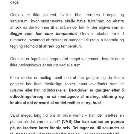
dage.
Genvex er ikke justeret, hvilket bl.a. mærkes i depot og
serverrum, hvor sidstnævnte skulle have fuldt/max og ekstra
aftræk da der kommer til at stå en del teknik, der afgiver varme.
Begge rum har stue temperatur!
Genvex skaber træk i
rummene, hvorimod aftrækket er mangelfuldt (se bl.a kontrakt og
tegning i forhold til aftræk og temperatur).
Generelt er fugefinish langs loftet meget varierende, hvorfor dette
ikke nødvendigvis er nævnt ved alle rum.
Flere steder er maling rendt ned af top gerigter og de fleste
gerigter har flere forskellige farver, samt overflader som er
ujævne eller har højdeforskelle.
Derudover er gerigter efter 5
udbedringsforsøg nu så medtagede af maling, slibning og
knubs at det er svært at se det reelt er et nyt hus!
Vand meget lang tid om at blive varmt – kan der sættes en
pumpe på det varme vand?
[VVS] Der kan sættes en pumpe
på, da kredsen kører for sig selv. Det tager ca. 40 sekunder at
få varmt vand i det store badeværelse – er det acceptabelt?