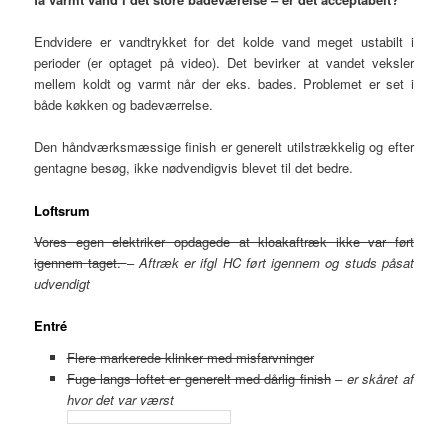
Endvidere er vandtrykket for det kolde vand meget ustabilt i
perioder (er optaget på video). Det bevirker at vandet veksler
mellem koldt og varmt når der eks. bades. Problemet er set i
både køkken og badeværrelse.
Den håndværksmæssige finish er generelt utilstrækkelig og efter
gentagne besøg, ikke nødvendigvis blevet til det bedre.
Loftsrum
Vores egen elektriker opdagede at kloakaftræk ikke var ført
igennem taget.
–
Aftræk er ifgl HC ført igennem og studs påsat
udvendigt
Entré
Flere markerede klinker med misfarvninger
Fuge langs loftet er generelt med dårlig finish
–
er skåret af
hvor det var værst