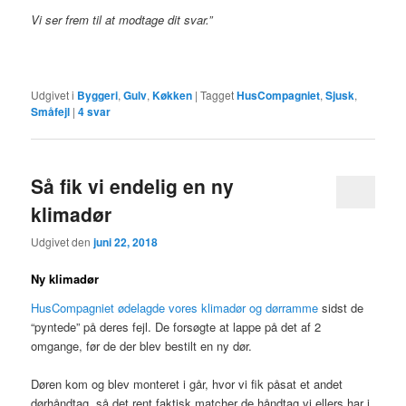
Vi ser frem til at modtage dit svar.”
Udgivet i
Byggeri
,
Gulv
,
Køkken
|
Tagget
HusCompagniet
,
Sjusk
,
Småfejl
|
4
svar
Så fik vi endelig en ny
klimadør
Udgivet den
juni 22, 2018
Ny klimadør
HusCompagniet ødelagde vores klimadør og dørramme
sidst de
“pyntede” på deres fejl. De forsøgte at lappe på det af 2
omgange, før de der blev bestilt en ny dør.
Døren kom og blev monteret i går, hvor vi fik påsat et andet
dørhåndtag, så det rent faktisk matcher de håndtag vi ellers har i