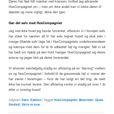
Døren har fået lidt mærker ved kransen, hvilket jeg advarede
HusCompagniet om – men om ikke andet kan vi lukke døren til
depotet og mere vigtigt, åbne den igen.
Gør det selv med HusCompagniet
Jeg ved ikke hvad jeg havde forventet, eftersom vi i forvejen selv
har stået for næsten alt.Vi har selv tegnet huset og skal selv i
mange tilfælde selv tage fat i HusCompagniets underleverendører
og kæmpe med dem for at få udbedret fejl og mangler. Når vi så
har bedt om hjælp på den front frasiger HusCompagniet sig deres
ansvar og peger blot på deres leverandør.
Vi afventer selvfølgelig stadig en afklaring på en “løsning” mellem
os og HusCompagniet i forhold til de graverende fejl vi mener der
har været i leveringen – hvor de har solgt en del ting, de reelt
ikke har kunnet levere. Den afklaring venter vi stadig på over 1 år
efter vi overtog huset!
Udgivet i
Døre
,
Køkken
|
Tagget
HusCompagniet
,
Materialer
,
Sjusk
,
Småfejl
|
Skriv et svar