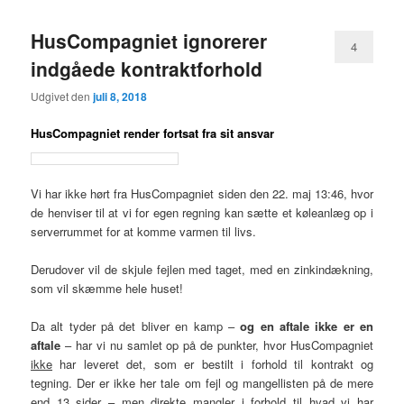
HusCompagniet ignorerer
4
indgåede kontraktforhold
Udgivet den
juli 8, 2018
HusCompagniet render fortsat fra sit ansvar
Vi har ikke hørt fra HusCompagniet siden den 22. maj 13:46, hvor
de henviser til at vi for egen regning kan sætte et køleanlæg op i
serverrummet for at komme varmen til livs.
Derudover vil de skjule fejlen med taget, med en zinkindækning,
som vil skæmme hele huset!
Da alt tyder på det bliver en kamp –
og en aftale ikke er en
aftale
– har vi nu samlet op på de punkter, hvor HusCompagniet
ikke
har leveret det, som er bestilt i forhold til kontrakt og
tegning. Der er ikke her tale om fejl og mangellisten på de mere
end 13 sider – men direkte mangler i forhold til hvad vi har