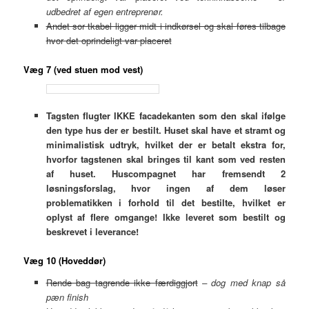
udbedret af egen entreprenør.
Andet sor tkabel ligger midt i indkørsel og skal føres tilbage
hvor det oprindeligt var placeret
Væg 7 (ved stuen mod vest)
Tagsten flugter IKKE facadekanten som den skal ifølge
den type hus der er bestilt. Huset skal have et stramt og
minimalistisk udtryk, hvilket der er betalt ekstra for,
hvorfor tagstenen skal bringes til kant som ved resten
af huset. Huscompagnet har fremsendt 2
løsningsforslag, hvor ingen af dem løser
problematikken i forhold til det bestilte, hvilket er
oplyst af flere omgange! Ikke leveret som bestilt og
beskrevet i leverance!
Væg 10 (Hoveddør)
Rende bag tagrende ikke færdiggjort
– dog med knap så
pæn finish