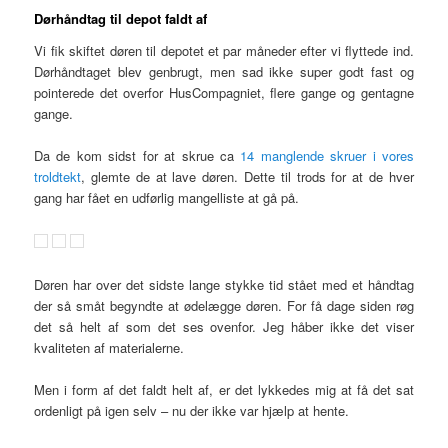
Dørhåndtag til depot faldt af
Vi fik skiftet døren til depotet et par måneder efter vi flyttede ind.
Dørhåndtaget blev genbrugt, men sad ikke super godt fast og
pointerede det overfor HusCompagniet, flere gange og gentagne
gange.
Da de kom sidst for at skrue ca
14 manglende skruer i vores
troldtekt
, glemte de at lave døren. Dette til trods for at de hver
gang har fået en udførlig mangelliste at gå på.
Døren har over det sidste lange stykke tid stået med et håndtag
der så småt begyndte at ødelægge døren. For få dage siden røg
det så helt af som det ses ovenfor. Jeg håber ikke det viser
kvaliteten af materialerne.
Men i form af det faldt helt af, er det lykkedes mig at få det sat
ordenligt på igen selv – nu der ikke var hjælp at hente.