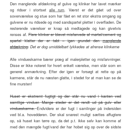
Den manglende afdækning af gulve og klinker har lavet mærker
og ridser i stortset
alle rum
. Værst er det gået ud over
soverværelse og stue som har fået en ret stor ekstra omgang og
gulvene er nu ridsede og med sandspartel pletter i overfladen. De
resterende værelser er knap så medtagede og kan givetvis
renses af.
Flere klinker er blevet misfarvede af mørtel/cement og
spartel klatter der er tabt – igen grundet den
manglende
afdækning
.
Det er dog umiddelbart lykkedes at afrense klinkerne
Alle vindueskarme bærer præg af malerpletter og misfarvninger.
Disse er ikke noteret for hvert enkelt værelse, men står som en
generel anmærkning. Efter der igen er forsøgt at rette op på
karmene, står de nu næsten glatte, i stedet for at man kan se de
fine mursten!
Huset er ekstremt fugtigt og der står nu vand i kanten ved
samtlige vinduer. Mange steder er det rendt ud på gulv eller
vindueskarme.
Endvidere er der fugt i samlinger på indersiden
ved bl.a. hoveddøren. Der skal snarest muligt sættes affugtere
op, så huset kan tørre op, da det p.t. ikke selv kan komme af
med den mængde fugt/vand der har hobet sig op over de sidste