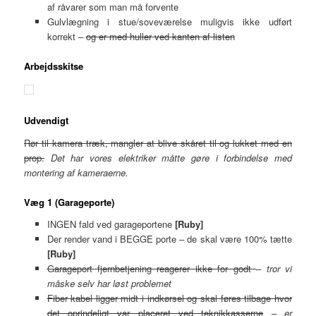
af råvarer som man må forvente
Gulvlægning i stue/soveværelse muligvis ikke udført
korrekt –
og er med huller ved kanten af listen
Arbejdsskitse
Udvendigt
Rør til kamera træk, mangler at blive skåret til og lukket med en
prop.
Det har vores elektriker måtte gøre i forbindelse med
montering af kameraerne.
Væg 1 (Garageporte)
INGEN fald ved garageportene
[Ruby]
Der render vand i BEGGE porte – de skal være 100% tætte
[Ruby]
Garageport fjernbetjening reagerer ikke for godt
– tror vi
måske selv har løst problemet
Fiber kabel ligger midt i indkørsel og skal føres tilbage hvor
det oprindeligt var placeret ved teknikkasserne
– er