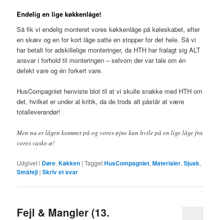
Endelig en lige køkkenlåge!
Så fik vi endelig monteret vores køkkenlåge på køleskabet, efter
en skæv og en for kort låge satte en stopper for det hele. Så vi
har betalt for adskillelige monteringer, da HTH har fralagt sig ALT
ansvar i forhold til monteringen – selvom der var tale om én
defekt vare og én forkert vare.
HusCompagniet henviste blot til at vi skulle snakke med HTH om
det, hvilket er under al kritik, da de trods alt påstår at være
totalleverandør!
Men nu er lågen kommet på og vores øjne kan hvile på en lige låge fra
vores vaske-ø!
Udgivet i
Døre
,
Køkken
|
Tagget
HusCompagniet
,
Materialer
,
Sjusk
,
Småfejl
|
Skriv et svar
Fejl & Mangler (13.