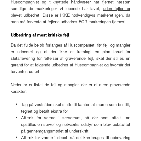
Huscompagniet og tilknyttede håndværer har fjernet næsten
samtlige de markeringer vi løbende har lavet,
uden fejlen er
blevet udbedret
. Disse er
IKKE
nødvendigvis markeret igen, da
man må forvente at fejlene udbedres FØR markeringen fjernes!
Udbedring af mest kritiske fejl
Da det fulde beløb forlanges af Huscompaniet, før fejl og mangler
er udbedret og at der ikke er fremlagt en plan forud for
slutaflevering for rettelser af graverende fejl, skal der stilles en
garanti for at følgende udbedres af Huscompagniet og hvornår det
forventes udført:
Nedenfor er listet de fejl og mangler, der er af mere graverende
karakter:
Tag på vestsiden skal slutte til kanten af muren som bestilt,
tegnet og betalt ekstra for
Aftræk for varme i serverrum, så der som aftalt kan
opstilles en server og netværks udstyr som blev bekræftet
på gennemgangsmødet til underskrift
Aftræk for varme i depot, så det kan bruges til opbevaring