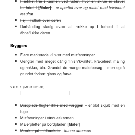
Flækket træ i karmen ved ruden, hvor en skrue er skruet
for hårdt i
[Maler]
– er spartlet over og malet med tvivlsomt
resultat
Fejl i indhak over døren
Dørhåndtag stadig svær at trække op i forhold til at
åbne/lukke døren
Bryggers
Flere markerede klinker med misfarvninger.
Gerigter med meget dårlig finish/kvalitet, krakeleret maling
og hakker, bla. Grundet de mange malerbesøg – men også
grundet forkert glans og farve.
VÆG 1 (MOD NORD)
Bordplade flugter ikke med væggen
– er blot skjult med en
fuge
Misfarvninger i vindueskarmen
Malerpletter på bordpladen
[Maler]
Mærker på midterskab
– kunne afrenses