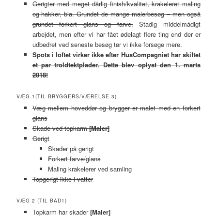
Gerigter med meget dårlig finish/kvalitet, krakeleret maling
og hakker, bla. Grundet de mange malerbesøg – men også
grundet forkert glans og farve.
Stadig middelmådigt
arbejdet, men efter vi har fået ødelagt flere ting end der er
udbedret ved seneste besøg tør vi ikke forsøge mere.
Spots i loftet virker ikke efter HusCompagniet har skiftet
et par troldtektplader. Dette blev oplyst den 1. marts
2018!
VÆG 1(TIL BRYGGERS/VÆRELSE 3)
Væg mellem hoveddør og brygger er malet med en forkert
glans
Skade ved topkarm
[Maler]
Gerigt
Skader på gerigt
Forkert farve/glans
Maling krakelerer ved samling
Topgerigt ikke i vatter
VÆG 2 (TIL BAD1)
Topkarm har skader
[Maler]