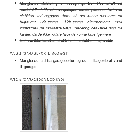
Manglende etablering af udsugning.
Det blev aftalt på
mødet 27.11.17, at udsugningen skulle placeres tæt ved
elstikket ved bryggers døren så der kunne monteres en
fugtstyret udsugning.
-Udsugning eftermonteret med
kontratræk på modsatte væg. Placering desværre lang fra
kanten da de ikke vidste hvor de kunne bore igennem
Der kan ikke isættes et stik i stikkontakten i højre side
VÆG 2 (GARAGEPORTE MOD ØST)
Manglende fald fra garageporten og ud – tilbageløb af vand
til garagen
VÆG 3 (GARAGEDØR MOD SYD)