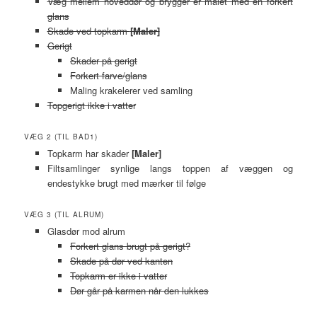
Væg mellem hoveddør og brygger er malet med en forkert
glans
Skade ved topkarm
[Maler]
Gerigt
Skader på gerigt
Forkert farve/glans
Maling krakelerer ved samling
Topgerigt ikke i vatter
VÆG 2 (TIL BAD1)
Topkarm har skader
[Maler]
Filtsamlinger synlige langs toppen af væggen og
endestykke brugt med mærker til følge
VÆG 3 (TIL ALRUM)
Glasdør mod alrum
Forkert glans brugt på gerigt?
Skade på dør ved kanten
Topkarm er ikke i vatter
Dør går på karmen når den lukkes