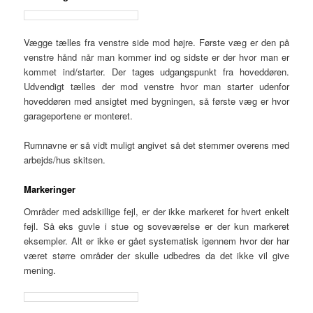
Vægge tælles fra venstre side mod højre. Første væg er den på
venstre hånd når man kommer ind og sidste er der hvor man er
kommet ind/starter. Der tages udgangspunkt fra hoveddøren.
Udvendigt tælles der mod venstre hvor man starter udenfor
hoveddøren med ansigtet med bygningen, så første væg er hvor
garageportene er monteret.
Rumnavne er så vidt muligt angivet så det stemmer overens med
arbejds/hus skitsen.
Markeringer
Områder med adskillige fejl, er der ikke markeret for hvert enkelt
fejl. Så eks guvle i stue og soveværelse er der kun markeret
eksempler. Alt er ikke er gået systematisk igennem hvor der har
været større områder der skulle udbedres da det ikke vil give
mening.