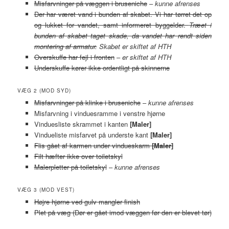
Misfarvninger på væggen i bruseniche
–
kunne afrenses
Der har været vand i bunden af skabet. Vi har tørret det op
og lukket for vandet, samt informeret byggelder.
Træet i
bunden af skabet taget skade, da vandet har rendt siden
montering af armatur.
Skabet er skiftet af HTH
Overskuffe har fejl i fronten
–
er skiftet af HTH
Underskuffe kører ikke ordentligt på skinnerne
VÆG 2 (MOD SYD)
Misfarvninger på klinke i bruseniche
–
kunne afrenses
Misfarvning i vinduesramme i venstre hjørne
Vinduesliste skrammet i kanten
[Maler]
Vindueliste misfarvet på underste kant
[Maler]
Flis gået af karmen under vindueskarm
[Maler]
Filt hæfter ikke over toiletskyl
Malerpletter på toiletskyl
–
kunne afrenses
VÆG 3 (MOD VEST)
Højre hjørne ved gulv mangler finish
Plet på væg (Dør er gået imod væggen før den er blevet tør)