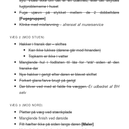
syd. Vides ikke om det er en utæthed, eller det skyldes
fugtproblemerne i huset
Fuge ujævn på stykket mellem de 2 dobbeltdøre
[Fugegruppen]
Klinke med misfarvning
–
afrenset af murerservice
VÆG 2 (MOD STUEN)
Hakker i fransk dør – skiftes
Kan ikke lukkes (dørene går mod hinanden)
Topkarm er ikke i vatter
Manglende hul i fodlisten til lås for ”stå” siden af den
franske dør
Nye hakker i gerigt efter døren er blevet skiftet
Forkert glans/farve brugt på gerigt
Dør bliver ved med at falde fra væggen.
Er udbedret af BH
selv
VÆG 3 (MOD NORD)
Pletter på væg ved stænkplade
Manglende finish ved dørside
Filt hæfter ikke på siden langs døren
[Maler]