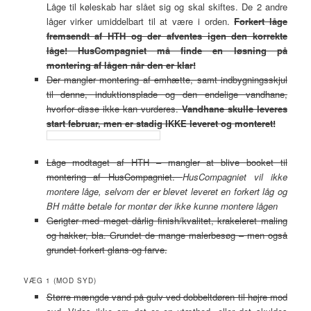
Låge til køleskab har slået sig og skal skiftes. De 2 andre
låger virker umiddelbart til at være i orden.
Forkert låge
fremsendt af HTH og der afventes igen den korrekte
låge! HusCompagniet må finde en løsning på
montering af lågen når den er klar!
Der mangler montering af emhætte, samt indbygningsskjul
til denne, induktionsplade og den endelige vandhane,
hvorfor disse ikke kan vurderes.
Vandhane skulle leveres
start februar, men er stadig IKKE leveret og monteret!
Låge modtaget af HTH – mangler at blive booket til
montering af HusCompagniet.
HusCompagniet vil ikke
montere låge, selvom der er blevet leveret en forkert låg og
BH måtte betale for montør der ikke kunne montere lågen
Gerigter med meget dårlig finish/kvalitet, krakeleret maling
og hakker, bla. Grundet de mange malerbesøg – men også
grundet forkert glans og farve.
VÆG 1 (MOD SYD)
Større mængde vand på gulv ved dobbeltdøren til højre mod