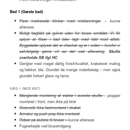
Bad 1 (Gæste bad)
Flere markerede klinker med misfarvninger
–
kunne
afrenses
Muligt bagfald på gulvet uden for bruse området.
Vi fik
oplyst at fliser i bad blev lagt med fald mod afløb.
Byggeleder oplyser det er checket og er i orden – hvorfor vi
selvfølgelig gerne vil se det ved aflevering.
Skulle
overholde SB ifgl HC
Gerigter med meget dårlig finish/kvalitet, krakeleret maling
og hakker, bla. Grundet de mange malerbesøg – men også
grundet forkert glans og farve.
VÆG 1 (MOD ØST)
Manglende montering af støtter i øverste skuffe
– propper
monteret i front, men ikke på liste
Strømstik ikke fastmonteret i skabet
Armatur og push prop ikke monteret
Ridser på aluliste til bruser –
kunne afrenses
Fugearbejde ved bruseindgang