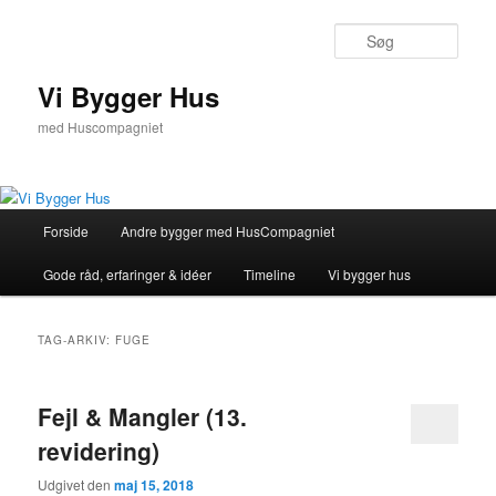
Fortsæt
Fortsæt
til
til
Søg
primært
sekundært
indhold
indhold
Vi Bygger Hus
med Huscompagniet
Hovedmenu
Forside
Andre bygger med HusCompagniet
Gode råd, erfaringer & idéer
Timeline
Vi bygger hus
TAG-ARKIV:
FUGE
Fejl & Mangler (13.
revidering)
Udgivet den
maj 15, 2018