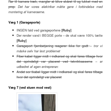
Rør til kamera træk, mangler at blive skåret til og lukket med en
prop.
Det har vores elektriker måtte gøre i forbindelse med
montering af kameraerne.
Væg 1 (Garageporte)
INGEN fald ved garageportene
[Ruby]
Der render vand i BEGGE porte – de skal være 100% tætte
[Ruby]
Garageport fjernbetjening reagerer ikke for godt
– tror vi
måske selv har løst problemet
Fiber kabel ligger midt i indkørsel og skal føres tilbage hvor
det oprindeligt var placeret ved teknikkasserne
– er
udbedret af egen entreprenør.
Andet sor tkabel ligger midt i indkørsel og skal føres tilbage
hvor det oprindeligt var placeret
Væg 7 (ved stuen mod vest)