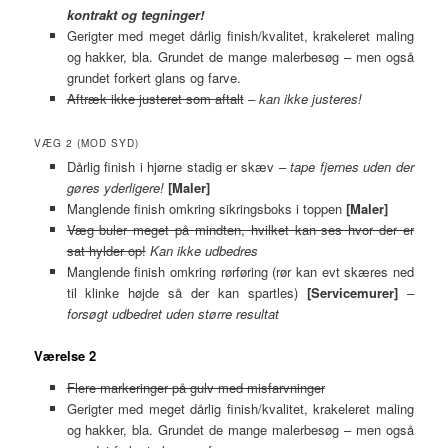
kontrakt og tegninger!
Gerigter med meget dårlig finish/kvalitet, krakeleret maling
og hakker, bla. Grundet de mange malerbesøg – men også
grundet forkert glans og farve.
Aftræk ikke justeret som aftalt
– kan ikke justeres!
VÆG 2 (MOD SYD)
Dårlig finish i hjørne stadig er skæv –
tape fjernes uden der
gøres yderligere!
[Maler]
Manglende finish omkring sikringsboks i toppen
[Maler]
Væg buler meget på mindten, hvilket kan ses hvor der er
sat hylder op!
Kan ikke udbedres
Manglende finish omkring rørføring (rør kan evt skæres ned
til klinke højde så der kan spartles)
[Servicemurer]
–
forsøgt udbedret uden større resultat
Værelse 2
Flere markeringer på gulv med misfarvninger
Gerigter med meget dårlig finish/kvalitet, krakeleret maling
og hakker, bla. Grundet de mange malerbesøg – men også