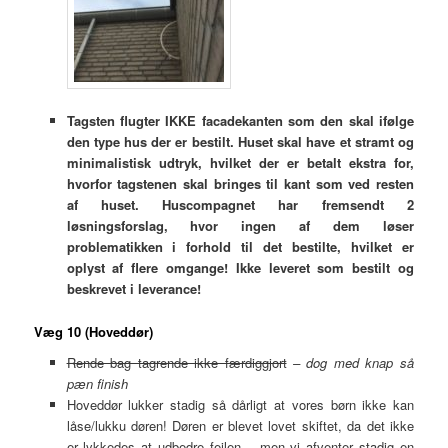
Tagsten flugter IKKE facadekanten som den skal ifølge
den type hus der er bestilt. Huset skal have et stramt og
minimalistisk udtryk, hvilket der er betalt ekstra for,
hvorfor tagstenen skal bringes til kant som ved resten
af huset. Huscompagnet har fremsendt 2
løsningsforslag, hvor ingen af dem løser
problematikken i forhold til det bestilte, hvilket er
oplyst af flere omgange! Ikke leveret som bestilt og
beskrevet i leverance!
Væg 10 (Hoveddør)
Rende bag tagrende ikke færdiggjort
– dog med knap så
pæn finish
Hoveddør lukker stadig så dårligt at vores børn ikke kan
låse/lukku døren! Døren er blevet lovet skiftet, da det ikke
er lykkedes at udbedre fejlen – men vi afventer stadig en