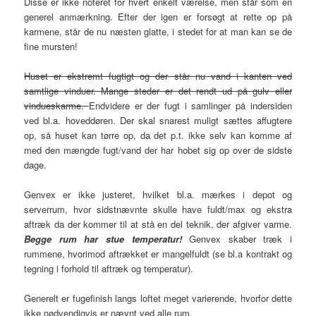
Disse er ikke noteret for hvert enkelt værelse, men står som en
generel anmærkning. Efter der igen er forsøgt at rette op på
karmene, står de nu næsten glatte, i stedet for at man kan se de
fine mursten!
Huset er ekstremt fugtigt og der står nu vand i kanten ved
samtlige vinduer. Mange steder er det rendt ud på gulv eller
vindueskarme.
Endvidere er der fugt i samlinger på indersiden
ved bl.a. hoveddøren. Der skal snarest muligt sættes affugtere
op, så huset kan tørre op, da det p.t. ikke selv kan komme af
med den mængde fugt/vand der har hobet sig op over de sidste
dage.
Genvex er ikke justeret, hvilket bl.a. mærkes i depot og
serverrum, hvor sidstnævnte skulle have fuldt/max og ekstra
aftræk da der kommer til at stå en del teknik, der afgiver varme.
Begge rum har stue temperatur!
Genvex skaber træk i
rummene, hvorimod aftrækket er mangelfuldt (se bl.a kontrakt og
tegning i forhold til aftræk og temperatur).
Generelt er fugefinish langs loftet meget varierende, hvorfor dette
ikke nødvendigvis er nævnt ved alle rum.