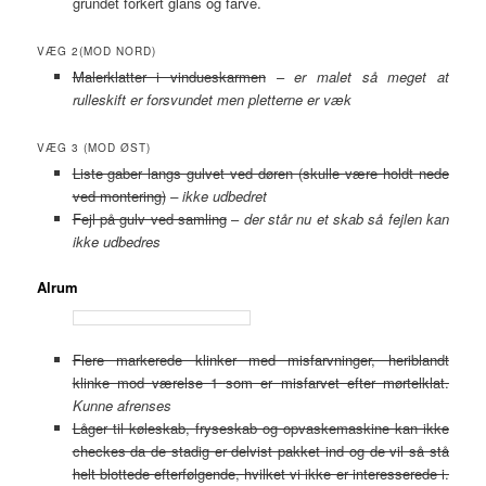
grundet forkert glans og farve.
VÆG 2(MOD NORD)
Malerklatter i vindueskarmen
–
er malet så meget at
rulleskift er forsvundet men pletterne er væk
VÆG 3 (MOD ØST)
Liste gaber langs gulvet ved døren (skulle være holdt nede
ved montering)
– ikke udbedret
Fejl på gulv ved samling
–
der står nu et skab så fejlen kan
ikke udbedres
Alrum
Flere markerede klinker med misfarvninger, heriblandt
klinke mod værelse 1 som er misfarvet efter mørtelklat.
Kunne afrenses
Låger til køleskab, fryseskab og opvaskemaskine kan ikke
checkes da de stadig er delvist pakket ind og de vil så stå
helt blottede efterfølgende, hvilket vi ikke er interesserede i.