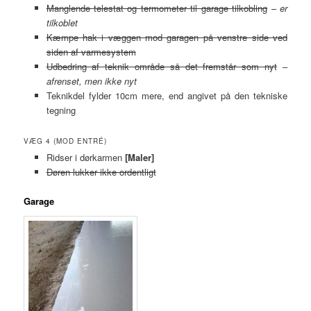
Manglende telestat og termometer til garage tilkobling
–
er
tilkoblet
Kæmpe hak i væggen mod garagen på venstre side ved
siden af varmesystem
Udbedring af teknik område så det fremstår som nyt
–
afrenset, men ikke nyt
Teknikdel fylder 10cm mere, end angivet på den tekniske
tegning
VÆG 4 (MOD ENTRÉ)
Ridser i dørkarmen
[Maler]
Døren lukker ikke ordentligt
Garage