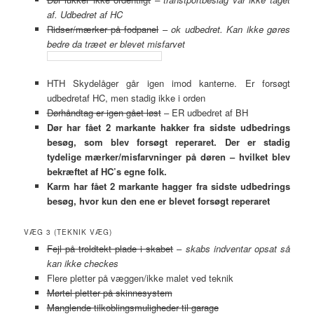
af. Udbedret af HC
Ridser/mærker på fodpanel
–
ok udbedret. Kan ikke gøres
bedre da træet er blevet misfarvet
HTH Skydelåger går igen imod kanterne. Er forsøgt
udbedretaf HC, men stadig ikke i orden
Dørhåndtag er igen gået løst
– ER udbedret af BH
Dør har fået 2 markante hakker fra sidste udbedrings
besøg, som blev forsøgt reperaret. Der er stadig
tydelige mærker/misfarvninger på døren – hvilket blev
bekræftet af HC’s egne folk.
Karm har fået 2 markante hagger fra sidste udbedrings
besøg, hvor kun den ene er blevet forsøgt reperaret
VÆG 3 (TEKNIK VÆG)
Fejl på troldtekt plade i skabet
–
skabs indventar opsat så
kan ikke checkes
Flere pletter på væggen/ikke malet ved teknik
Mørtel pletter på skinnesystem
Manglende tilkoblingsmuligheder til garage