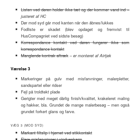
Listen ved døren holder ikke tæt og der kommer vand ind –
justeret af HC
Dør mod syd går mod kanten når den åbnes/lukkes
Fodliste er skadet (blev opdaget og fremvist til
HusCompagniet ved sidste besøg)
Korrespondance kontakt ved døren fungerer ikke som
korrespondance kontakt
Manglende kontrak aftræk
–
er monteret af Airtjek
Værelse 3
Markeringer på gulv med misfarvninger, malerpletter,
sandspartel eller ridser
Fejl på troldtekt plade
Gerigter med meget dårlig finish/kvalitet, krakeleret maling
og hakker, bla. Grundet de mange malerbesøg – men også
grundet forkert glans og farve.
VÆG 3 (MOD SYD)
Markant filtslip i hjørnet ved stikkontakt
Flere misfarvninger i vindueskarm