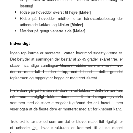
løsning!
Ridse på hoveddør øverst til højre
[Maler]
Ridse på hoveddør midtfor, efter håndværkerbesøg der
udbedrede køkken og klinker
[Maler]
Mærker på gerigt venstre side
[Maler]
Indvendigt
Ingen top karme er monteret i vatter
, hvorimod sidestykkerne er.
Det betyder at samlingen der består af 2×45 grader skåret træ, er
skæv i samtlige samlinger
. Generelt sidder dørene skævt, hvor
der er mere luft i siden i top, end i bund – dette grundet
topkarmen og topgerigter begge er monteret skævt.
Flere døre går på kanten når døren skal lukkes – dette bemærkes
når man forsigtigt lukker dørene i. Dette hænger givetvis
sammen med de store mængder fugt/vand der er i huset – men
viser også at de fleste døre er monteret med alt for knebent kant.
Troldtekt lofter ser ud som om det er blevet malet lidt rigeligt for
at udbedre
fejl
, hvor strukturen er kommet til at se meget