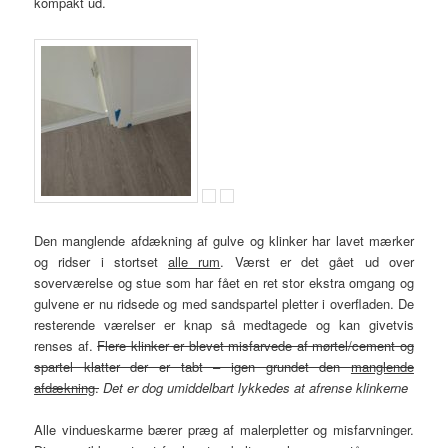
kompakt ud.
Den manglende afdækning af gulve og klinker har lavet mærker
og ridser i stortset
alle rum
. Værst er det gået ud over
soverværelse og stue som har fået en ret stor ekstra omgang og
gulvene er nu ridsede og med sandspartel pletter i overfladen. De
resterende værelser er knap så medtagede og kan givetvis
renses af.
Flere klinker er blevet misfarvede af mørtel/cement og
spartel klatter der er tabt – igen grundet den
manglende
afdækning
.
Det er dog umiddelbart lykkedes at afrense klinkerne
Alle vindueskarme bærer præg af malerpletter og misfarvninger.