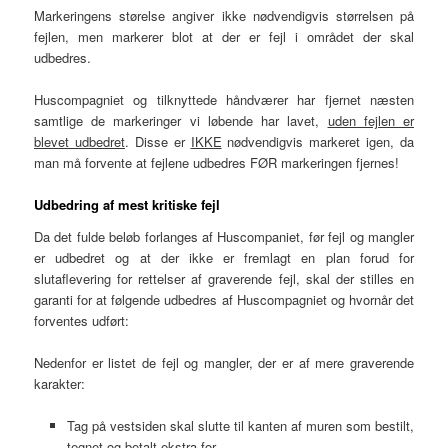
Markeringens størelse angiver ikke nødvendigvis størrelsen på
fejlen, men markerer blot at der er fejl i området der skal
udbedres.
Huscompagniet og tilknyttede håndværer har fjernet næsten
samtlige de markeringer vi løbende har lavet,
uden fejlen er
blevet udbedret
. Disse er
IKKE
nødvendigvis markeret igen, da
man må forvente at fejlene udbedres FØR markeringen fjernes!
Udbedring af mest kritiske fejl
Da det fulde beløb forlanges af Huscompaniet, før fejl og mangler
er udbedret og at der ikke er fremlagt en plan forud for
slutaflevering for rettelser af graverende fejl, skal der stilles en
garanti for at følgende udbedres af Huscompagniet og hvornår det
forventes udført:
Nedenfor er listet de fejl og mangler, der er af mere graverende
karakter:
Tag på vestsiden skal slutte til kanten af muren som bestilt,
tegnet og betalt ekstra for