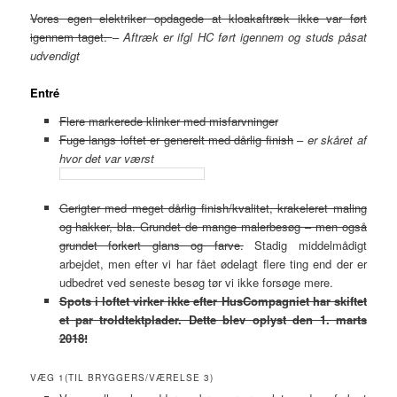
Vores egen elektriker opdagede at kloakaftræk ikke var ført
igennem taget.
–
Aftræk er ifgl HC ført igennem og studs påsat
udvendigt
Entré
Flere markerede klinker med misfarvninger
Fuge langs loftet er generelt med dårlig finish
–
er skåret af
hvor det var værst
Gerigter med meget dårlig finish/kvalitet, krakeleret maling
og hakker, bla. Grundet de mange malerbesøg – men også
grundet forkert glans og farve.
Stadig middelmådigt
arbejdet, men efter vi har fået ødelagt flere ting end der er
udbedret ved seneste besøg tør vi ikke forsøge mere.
Spots i loftet virker ikke efter HusCompagniet har skiftet
et par troldtektplader. Dette blev oplyst den 1. marts
2018!
VÆG 1(TIL BRYGGERS/VÆRELSE 3)