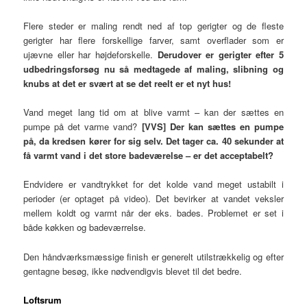
Flere steder er maling rendt ned af top gerigter og de fleste
gerigter har flere forskellige farver, samt overflader som er
ujævne eller har højdeforskelle.
Derudover er gerigter efter 5
udbedringsforsøg nu så medtagede af maling, slibning og
knubs at det er svært at se det reelt er et nyt hus!
Vand meget lang tid om at blive varmt – kan der sættes en
pumpe på det varme vand?
[VVS] Der kan sættes en pumpe
på, da kredsen kører for sig selv. Det tager ca. 40 sekunder at
få varmt vand i det store badeværelse – er det acceptabelt?
Endvidere er vandtrykket for det kolde vand meget ustabilt i
perioder (er optaget på video). Det bevirker at vandet veksler
mellem koldt og varmt når der eks. bades. Problemet er set i
både køkken og badeværrelse.
Den håndværksmæssige finish er generelt utilstrækkelig og efter
gentagne besøg, ikke nødvendigvis blevet til det bedre.
Loftsrum