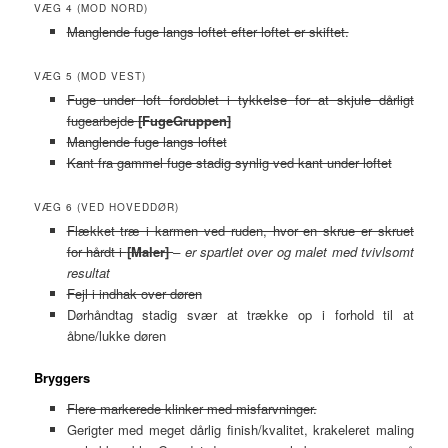
VÆG 4 (MOD NORD)
Manglende fuge langs loftet efter loftet er skiftet.
VÆG 5 (MOD VEST)
Fuge under loft fordoblet i tykkelse for at skjule dårligt
fugearbejde
[FugeGruppen]
Manglende fuge langs loftet
Kant fra gammel fuge stadig synlig ved kant under loftet
VÆG 6 (VED HOVEDDØR)
Flækket træ i karmen ved ruden, hvor en skrue er skruet
for hårdt i
[Maler]
– er spartlet over og malet med tvivlsomt
resultat
Fejl i indhak over døren
Dørhåndtag stadig svær at trække op i forhold til at
åbne/lukke døren
Bryggers
Flere markerede klinker med misfarvninger.
Gerigter med meget dårlig finish/kvalitet, krakeleret maling