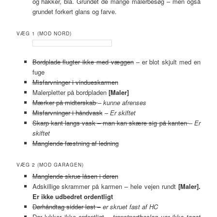
og hakker, bla. Grundet de mange malerbesøg – men også
grundet forkert glans og farve.
VÆG 1 (MOD NORD)
Bordplade flugter ikke med væggen
– er blot skjult med en
fuge
Misfarvninger i vindueskarmen
Malerpletter på bordpladen
[Maler]
Mærker på midterskab
– kunne afrenses
Misfarvninger i håndvask
–
Er skiftet
Skarp kant langs vask – man kan skære sig på kanten
–
Er
skiftet
Manglende fæstning af ledning
VÆG 2 (MOD GARAGEN)
Manglende skrue låsen i døren
Adskillige skrammer på karmen – hele vejen rundt
[Maler].
Er ikke udbedret ordentligt
Dørhåndtag sidder løst –
er skruet fast af HC
Dør lukker ikke ordentligt
– transtportbeslag var ikke taget