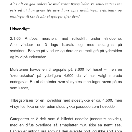
Alt i alt en god oplevelse med vores Byggeleder. Vi satte/sætter især
pris på at han gerne tør give hans egne holdninger, erfaringer og
meninger til kende når vi spørger efter dem!
Udvendigt:
2.1.65 Antibes mursten, med rulleskift under vinduerne.
Alle vinduer er 3 lags træ/alu og med solarglas på
sydsiden. Farven på vinduer og døre er antracit grå på ydersiden
og hvid på indersiden.
Murstenen havde en tillægspris på 3.600 for huset – men en
“overraskelse” på yderligere 4.600 da vi har valgt murede
endegavle. En af de steder hvor vi syntes man tager røven på os
som køber,
Tillægsprisen for en hoveddør med sidestykke er ca. 4.500, men
vi syntes ikke en dør uden sidestykke passede som hoveddør.
Garaporten er 2 delt som å billedet nedefor (nederste halvdel),
med en difus overflade så småplatter m.v. ikke så nemt ses.
Farven er antricit grå som på den øverste port, og ikke sort som