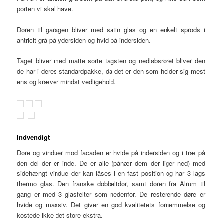
porten vi skal have.
Døren til garagen bliver med satin glas og en enkelt sprods i
antricit grå på ydersiden og hvid på indersiden.
Taget bliver med matte sorte tagsten og nedløbsrøret bliver den
de har i deres standardpakke, da det er den som holder sig mest
ens og kræver mindst vedligehold.
Indvendigt
Døre og vinduer mod facaden er hvide på indersiden og i træ på
den del der er inde. De er alle (pånær dem der liger ned) med
sidehængt vindue der kan låses i en fast position og har 3 lags
thermo glas. Den franske dobbeltdør, samt døren fra Alrum til
gang er med 3 glasfelter som nedenfor. De resterende døre er
hvide og massiv. Det giver en god kvalitetets fornemmelse og
kostede ikke det store ekstra.