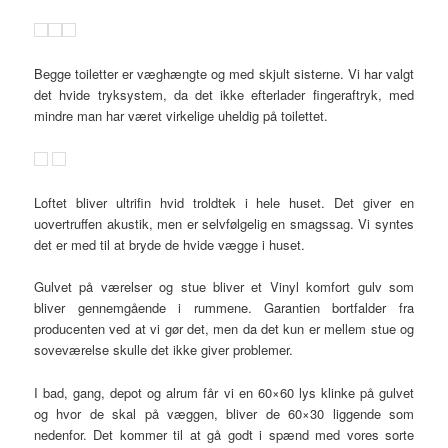
Begge toiletter er væghængte og med skjult sisterne. Vi har valgt
det hvide tryksystem, da det ikke efterlader fingeraftryk, med
mindre man har været virkelige uheldig på toilettet.
Loftet bliver ultrifin hvid troldtek i hele huset. Det giver en
uovertruffen akustik, men er selvfølgelig en smagssag. Vi syntes
det er med til at bryde de hvide vægge i huset.
Gulvet på værelser og stue bliver et Vinyl komfort gulv som
bliver gennemgående i rummene. Garantien bortfalder fra
producenten ved at vi gør det, men da det kun er mellem stue og
soveværelse skulle det ikke giver problemer.
I bad, gang, depot og alrum får vi en 60×60 lys klinke på gulvet
og hvor de skal på væggen, bliver de 60×30 liggende som
nedenfor. Det kommer til at gå godt i spænd med vores sorte