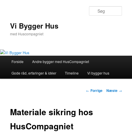
Fortsæt
til
Søg
primært
indhold
Vi Bygger Hus
med Huscompagniet
Hovedmenu
Forside
Andre bygger med HusCompagniet
Gode råd, erfaringer & idéer
Timeline
Vi bygger hus
Indlægsnavigation
←
Forrige
Næste
→
Materiale sikring hos
HusCompagniet