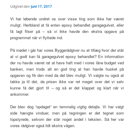
Udgivet den
juni 17, 2017
Vi har løbende undret os over visse ting som ikke har været
muligt. Heribland at få enten epoxy behandlet garagegulvet, eller
få lagt fliser på – så vi ikke havde den ekstra opgave på
programmet når vi flyttede ind.
På mødet i går har vores Byggerådgiver nu et tillæg hvor der står
at vi godt kan få garagegulvet epoxy behandlet? En information
der nu havde været rat at have haft med i vores låne budget ved
banken, men trods alt en god ting at han havde husket på
opgaven og fik den med da det blev muligt. Vi valgte nu også at
takke ja til det, da prisen ikke var ret meget over det vi selv
kunne få det gjort til – og så er det klappet og klart når vi
ankommer.
Der blev dog “opdaget” en temmelig vigtig detajle. Vi har valgt
side hængte vinduer, men på tegningen er det tegnet som
topstyrede, selvom der står noget andet i teksten. Så her var
vores rådgiver også lidt ekstra vågen.