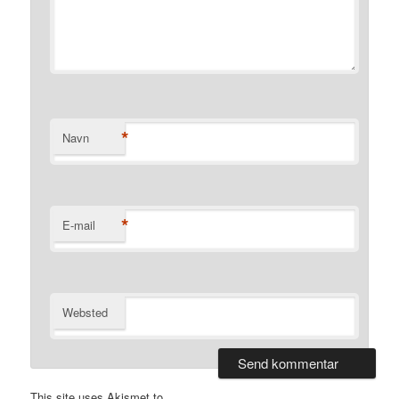
*
Navn
*
E-mail
Websted
This site uses Akismet to