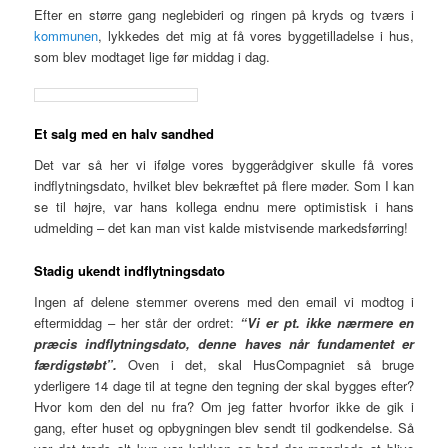
Efter en større gang neglebideri og ringen på kryds og tværs i
kommunen
, lykkedes det mig at få vores byggetilladelse i hus,
som blev modtaget lige før middag i dag.
Et salg med en halv sandhed
Det var så her vi ifølge vores byggerådgiver skulle få vores
indflytningsdato, hvilket blev bekræftet på flere møder. Som I kan
se til højre, var hans kollega endnu mere optimistisk i hans
udmelding – det kan man vist kalde mistvisende markedsførring!
Stadig ukendt indflytningsdato
Ingen af delene stemmer overens med den email vi modtog i
eftermiddag – her står der ordret:
“Vi er pt. ikke nærmere en
præcis indflytningsdato, denne haves når fundamentet er
færdigstøbt”.
Oven i det, skal HusCompagniet så bruge
yderligere 14 dage til at tegne den tegning der skal bygges efter?
Hvor kom den del nu fra? Om jeg fatter hvorfor ikke de gik i
gang, efter huset og opbygningen blev sendt til godkendelse. Så