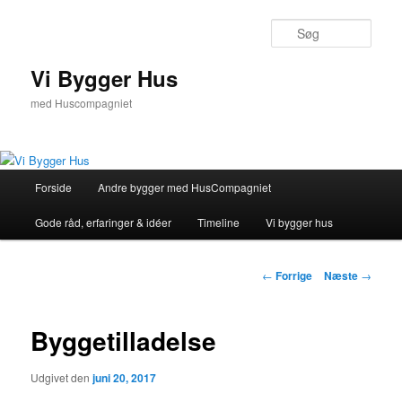
Fortsæt
til
Søg
primært
indhold
Vi Bygger Hus
med Huscompagniet
Hovedmenu
Forside
Andre bygger med HusCompagniet
Gode råd, erfaringer & idéer
Timeline
Vi bygger hus
Indlægsnavigation
←
Forrige
Næste
→
Byggetilladelse
Udgivet den
juni 20, 2017