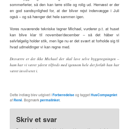
sommerferier, så den kan tørre stille og rolig ud. Hernæst er der
en god sandsynlighed for, at der bliver rejst indervægge i Juli
også – og så hænger det hele sammen igen.
Vores nuværende tekniske tegner Michael, vurderer p.t. at huset
kan blive klar til november/december – så det håber vi
selvfølgelig holder stik, men lige nu er det svært at forholde sig til
hvad udmeldinger vi kan regne med.
Desværre er det ikke Michael der skal lave selve byggetegningen –
ham har vi været yderst tilfreds med igennem hele det forløb han har
været involveret i.
Dette indlæg blev udgivet i
Forberedelse
og tagget
HusCompagniet
af
René
. Bogmærk
permalinket
.
Skriv et svar