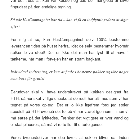
var det trods alt kun var køkken og bad der manglede at blive
finpudset på den endelige tegning.
Så når HusCompagniet har tid – kan vi få en indflytningsdato at sigte
efter?
For mig at se, kan HusCompagninet selv 100% bestemme
leverancen tiden på huset herfra, idet de selv bestemmer hvornår
solken blive støbt! Det er ikke det man har lyst til at have i
tankerne, når man i forvejen har en stram bagkant.
Individuel indretning, er kun at finde i bestemte pakker og ikke noget
man bare får gratis!
Derudover skal vi have underskrevet på køkken designet fra
HTH, så her skal vi lige checke at de reelt har alt med som vi har
tegnet på vores oplæg. Det er jo ikke ligefrem fordi jeg stoler
specielt på HTH ovenpå det forløb vi har været igennem – men vi
må satse på det lykkedes. Tænker det vigtigste er hvor vand og
el skal placeres, så må vi rette lidt til efterfølgende.
Vores byggerådgiver har dog lovet, at soklen bliver sat inden