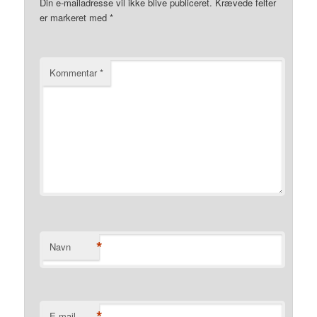
Din e-mailadresse vil ikke blive publiceret.
Krævede felter
er markeret med
*
Kommentar
*
*
Navn
*
E-mail