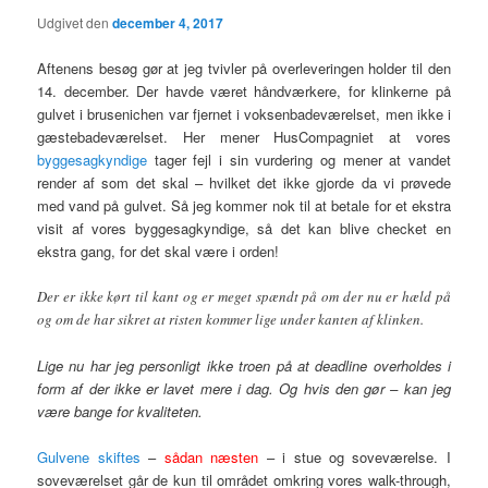
Udgivet den
december 4, 2017
Aftenens besøg gør at jeg tvivler på overleveringen holder til den
14. december. Der havde været håndværkere, for klinkerne på
gulvet i brusenichen var fjernet i voksenbadeværelset, men ikke i
gæstebadeværelset. Her mener HusCompagniet at vores
byggesagkyndige
tager fejl i sin vurdering og mener at vandet
render af som det skal – hvilket det ikke gjorde da vi prøvede
med vand på gulvet. Så jeg kommer nok til at betale for et ekstra
visit af vores byggesagkyndige, så det kan blive checket en
ekstra gang, for det skal være i orden!
Der er ikke kørt til kant og er meget spændt på om der nu er hæld på
og om de har sikret at risten kommer lige under kanten af klinken.
Lige nu har jeg personligt ikke troen på at deadline overholdes i
form af der ikke er lavet mere i dag. Og hvis den gør – kan jeg
være bange for kvaliteten.
Gulvene skiftes
–
sådan næsten
– i stue og soveværelse. I
soveværelset går de kun til området omkring vores walk-through,