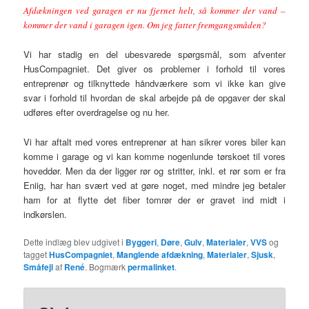
Afdækningen ved garagen er nu fjernet helt, så kommer der vand –
kommer der vand i garagen igen. Om jeg fatter fremgangsmåden?
Vi har stadig en del ubesvarede spørgsmål, som afventer
HusCompagniet. Det giver os problemer i forhold til vores
entreprenør og tilknyttede håndværkere som vi ikke kan give
svar i forhold til hvordan de skal arbejde på de opgaver der skal
udføres efter overdragelse og nu her.
Vi har aftalt med vores entreprenør at han sikrer vores biler kan
komme i garage og vi kan komme nogenlunde tørskoet til vores
hoveddør. Men da der ligger rør og stritter, inkl. et rør som er fra
Eniig, har han svært ved at gøre noget, med mindre jeg betaler
ham for at flytte det fiber tomrør der er gravet ind midt i
indkørslen.
Dette indlæg blev udgivet i
Byggeri
,
Døre
,
Gulv
,
Materialer
,
VVS
og
tagget
HusCompagniet
,
Manglende afdækning
,
Materialer
,
Sjusk
,
Småfejl
af
René
. Bogmærk
permalinket
.