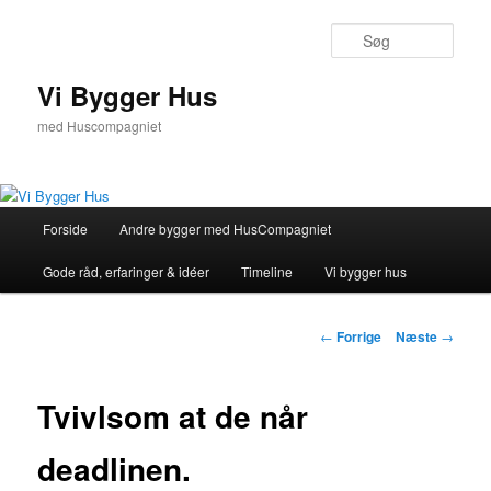
Fortsæt
til
Søg
primært
indhold
Vi Bygger Hus
med Huscompagniet
Hovedmenu
Forside
Andre bygger med HusCompagniet
Gode råd, erfaringer & idéer
Timeline
Vi bygger hus
Indlægsnavigation
←
Forrige
Næste
→
Tvivlsom at de når
deadlinen.