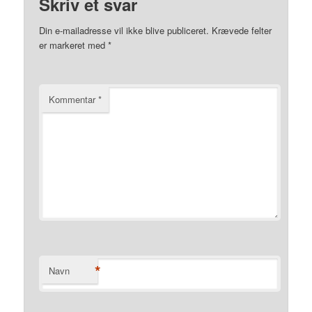
Skriv et svar
Din e-mailadresse vil ikke blive publiceret.
Krævede felter
er markeret med
*
Kommentar
*
*
Navn