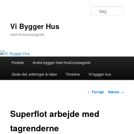
Fortsæt
til
Søg
primært
indhold
Vi Bygger Hus
med Huscompagniet
Hovedmenu
Forside
Andre bygger med HusCompagniet
Gode råd, erfaringer & idéer
Timeline
Vi bygger hus
Indlægsnavigation
←
Forrige
Næste
→
Superflot arbejde med
tagrenderne