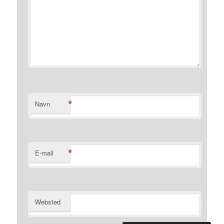
*
Navn
*
E-mail
Websted