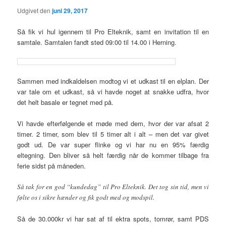
Udgivet den
juni 29, 2017
Så fik vi hul igennem til Pro Elteknik, samt en invitation til en
samtale. Samtalen fandt sted 09:00 til 14.00 i Herning.
Sammen med indkaldelsen modtog vi et udkast til en elplan. Der
var tale om et udkast, så vi havde noget at snakke udfra, hvor
det helt basale er tegnet med på.
Vi havde efterfølgende et møde med dem, hvor der var afsat 2
timer. 2 timer, som blev til 5 timer alt i alt – men det var givet
godt ud. De var super flinke og vi har nu en 95% færdig
eltegning. Den bliver så helt færdig når de kommer tilbage fra
ferie sidst på måneden.
Så tak for en god “kundedag” til Pro Elteknik. Det tog sin tid, men vi
følte os i sikre hænder og fik godt med og modspil.
Så de 30.000kr vi har sat af til ektra spots, tomrør, samt PDS