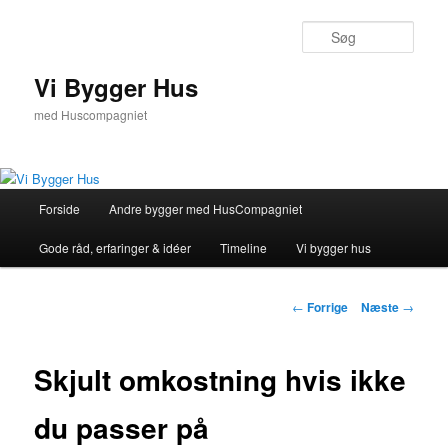
Fortsæt
til
Søg
primært
indhold
Vi Bygger Hus
med Huscompagniet
Hovedmenu
Forside
Andre bygger med HusCompagniet
Gode råd, erfaringer & idéer
Timeline
Vi bygger hus
Indlægsnavigation
←
Forrige
Næste
→
Skjult omkostning hvis ikke
du passer på