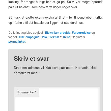
kabling, får meget hurtigt ben at gå på. Så vi var meget spændt
på slut beløbet, som desværre ligger noget over.
Så husk at sætte ekstra-ekstra af til el – for tingene løber hurtigt
op i forhold til det basale der ligger i et standard hus.
Dette indlæg blev udgivet i
Elektriker arbejde
,
Forberedelse
og
tagget
HusCompagniet
,
Pro Elteknik
af
René
. Bogmærk
permalinket
.
Skriv et svar
Din e-mailadresse vil ikke blive publiceret.
Krævede felter
er markeret med
*
Kommentar
*