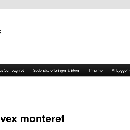
s
HusCompagniet
Gode råd, erfaringer & idéer
Timeline
Vi bygger 
vex monteret