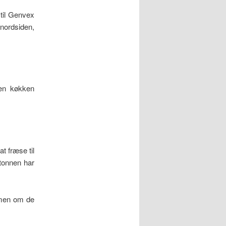
 til Genvex
 nordsiden,
den køkken
t fræse til
etonnen har
 men om de