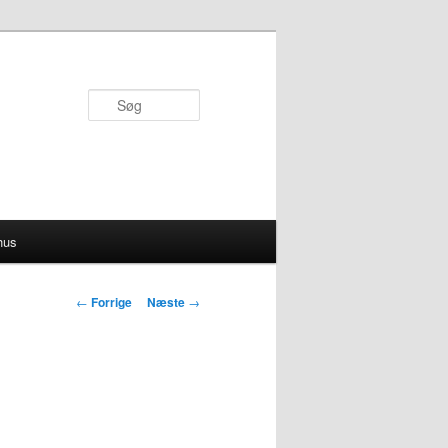
Søg
hus
Indlægsnavigation
←
Forrige
Næste
→