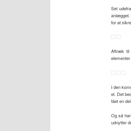
Set udefra
anlægget. 
for at sik
Aftræk ti
elementer
I den komm
el. Det be
fået en del
Og så har
udnytter d