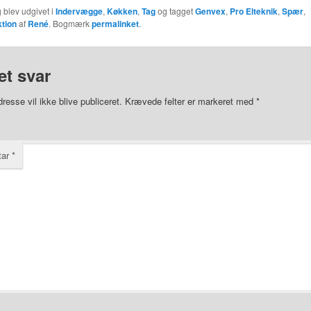
 blev udgivet i
Indervægge
,
Køkken
,
Tag
og tagget
Genvex
,
Pro Elteknik
,
Spær
,
tion
af
René
. Bogmærk
permalinket
.
et svar
resse vil ikke blive publiceret.
Krævede felter er markeret med
*
tar
*