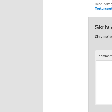
Dette indlæg
Tagkonstruk
Skriv 
Din e-mailad
Kommen