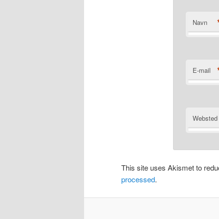
Navn
E-mail
Websted
This site uses Akismet to re
processed
.