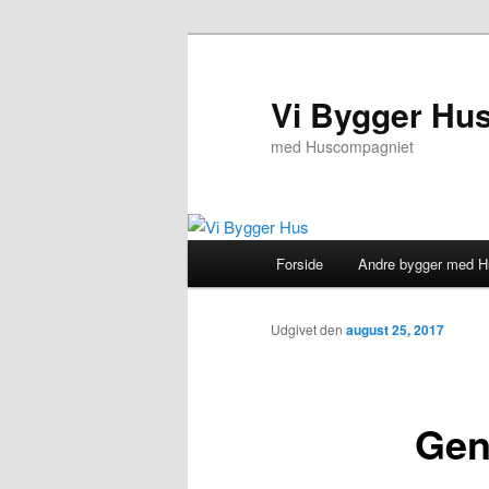
Fortsæt
til
primært
Vi Bygger Hu
indhold
med Huscompagniet
Hovedmenu
Forside
Andre bygger med 
Udgivet den
august 25, 2017
Gen