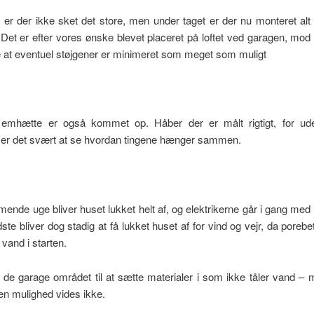
 er der ikke sket det store, men under taget er der nu monteret alt
Det er efter vores ønske blevet placeret på loftet ved garagen, mod
re at eventuel støjgener er minimeret som meget som muligt
l emhætte er også kommet op. Håber der er målt rigtigt, for u
 er det svært at se hvordan tingene hænger sammen.
ende uge bliver huset lukket helt af, og elektrikerne går i gang med a
dste bliver dog stadig at få lukket huset af for vind og vejr, da poreb
 vand i starten.
 de garage området til at sætte materialer i som ikke tåler vand –
en mulighed vides ikke.