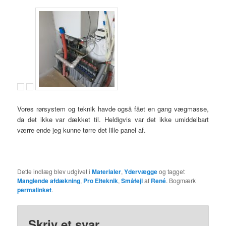
Vores rørsystem og teknik havde også fået en gang vægmasse,
da det ikke var dækket til. Heldigvis var det ikke umiddelbart
værre ende jeg kunne tørre det lille panel af.
Dette indlæg blev udgivet i
Materialer
,
Ydervægge
og tagget
Manglende afdækning
,
Pro Elteknik
,
Småfejl
af
René
. Bogmærk
permalinket
.
Skriv et svar