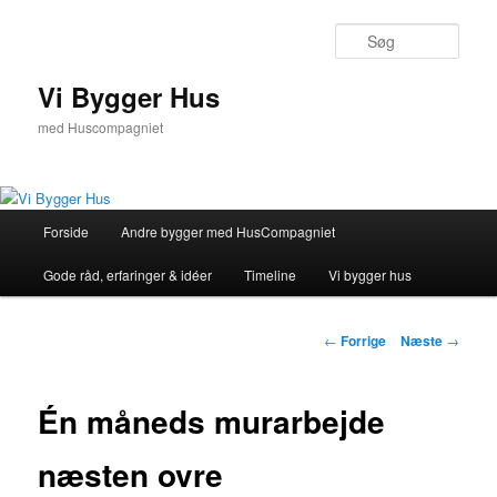
Fortsæt
til
Søg
primært
indhold
Vi Bygger Hus
med Huscompagniet
Hovedmenu
Forside
Andre bygger med HusCompagniet
Gode råd, erfaringer & idéer
Timeline
Vi bygger hus
Indlægsnavigation
←
Forrige
Næste
→
Én måneds murarbejde
næsten ovre