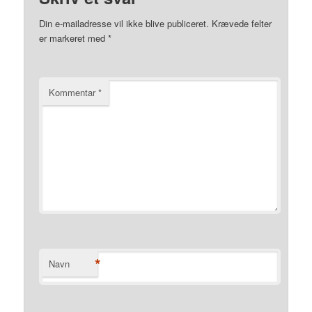
Din e-mailadresse vil ikke blive publiceret.
Krævede felter
er markeret med
*
Kommentar
*
*
Navn