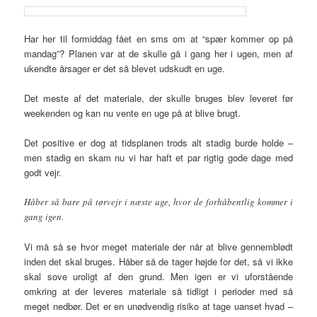
Har her til formiddag fået en sms om at “spær kommer op på
mandag”? Planen var at de skulle gå i gang her i ugen, men af
ukendte årsager er det så blevet udskudt en uge.
Det meste af det materiale, der skulle bruges blev leveret før
weekenden og kan nu vente en uge på at blive brugt.
Det positive er dog at tidsplanen trods alt stadig burde holde –
men stadig en skam nu vi har haft et par rigtig gode dage med
godt vejr.
Håber så bare på tørvejr i næste uge, hvor de forhåbentlig kommer i
gang igen.
Vi må så se hvor meget materiale der når at blive gennemblødt
inden det skal bruges. Håber så de tager højde for det, så vi ikke
skal sove uroligt af den grund. Men igen er vi uforstående
omkring at der leveres materiale så tidligt i perioder med så
meget nedbør. Det er en unødvendig risiko at tage uanset hvad –