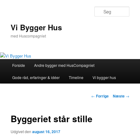
Fortsæt
til
Søg
primært
indhold
Vi Bygger Hus
med Huscompagniet
Hovedmenu
Forside
Andre bygger med HusCompagniet
Gode råd, erfaringer & idéer
Timeline
Vi bygger hus
Indlægsnavigation
←
Forrige
Næste
→
Byggeriet står stille
Udgivet den
august 16, 2017