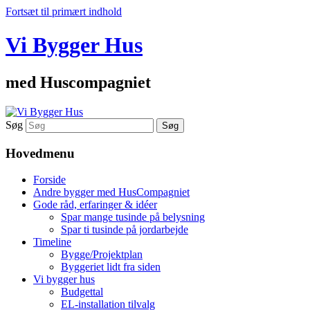
Fortsæt til primært indhold
Vi Bygger Hus
med Huscompagniet
Søg
Hovedmenu
Forside
Andre bygger med HusCompagniet
Gode råd, erfaringer & idéer
Spar mange tusinde på belysning
Spar ti tusinde på jordarbejde
Timeline
Bygge/Projektplan
Byggeriet lidt fra siden
Vi bygger hus
Budgettal
EL-installation tilvalg