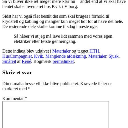
Så vi bliver ikke ret meget mere klar nu – andet end at vi skal have
hentet skabs inventaret hos Kvik i Viborg.
Sidst har vi også fået bestilt det som skal bruges i forhold til
krydsfelt og kabling og mangler kun meget lidt for at have det hele.
De resterende dele skulle komme tirsdag i næste uge.
Så håber vi at jeg må lave lidt sammen med vores egen
elektriker efter første gennemgang.
Dette indlæg blev udgivet i
Materialer
og tagget
HTH
,
HusCompagniet
,
Kvik
,
Manglende afdækning
,
Materialer
,
Sjusk
,
Småfejl
af
René
. Bogmærk
permalinket
.
Skriv et svar
Din e-mailadresse vil ikke blive publiceret.
Krævede felter er
markeret med
*
Kommentar
*