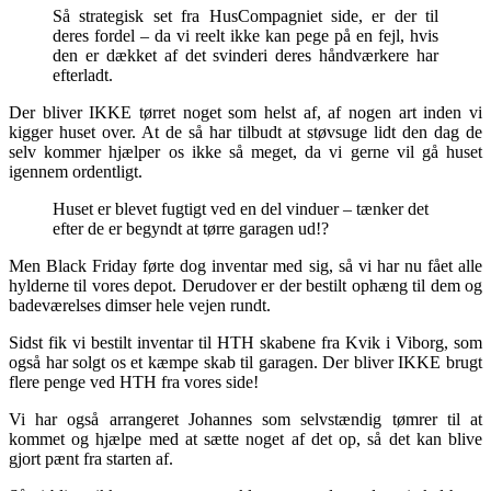
Så strategisk set fra HusCompagniet side, er der til
deres fordel – da vi reelt ikke kan pege på en fejl, hvis
den er dækket af det svinderi deres håndværkere har
efterladt.
Der bliver IKKE tørret noget som helst af, af nogen art inden vi
kigger huset over. At de så har tilbudt at støvsuge lidt den dag de
selv kommer hjælper os ikke så meget, da vi gerne vil gå huset
igennem ordentligt.
Huset er blevet fugtigt ved en del vinduer – tænker det
efter de er begyndt at tørre garagen ud!?
Men Black Friday førte dog inventar med sig, så vi har nu fået alle
hylderne til vores depot. Derudover er der bestilt ophæng til dem og
badeværelses dimser hele vejen rundt.
Sidst fik vi bestilt inventar til HTH skabene fra Kvik i Viborg, som
også har solgt os et kæmpe skab til garagen. Der bliver IKKE brugt
flere penge ved HTH fra vores side!
Vi har også arrangeret Johannes som selvstændig tømrer til at
kommet og hjælpe med at sætte noget af det op, så det kan blive
gjort pænt fra starten af.