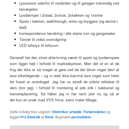
Lyssensor udenfor til nordsiden og til garagen indvendig ved
bevægelse
Lysdæmper i 2xbad, 2xstue, 2xkøkken og 1xentre
Spots i køkken, walkthrough, entre og bryggers (og ekstra i
bad)
korrespondance tændning i alle større rum og gangarealer
Tomrør til video overvågning
LED loftslys til loftsrum
Generelt har den store afskrivning været til spots og lysdæmpere
som ligger højt i forhold til markedsprisen. Men det er en af de
ting der ikke er så meget at gøre ved da det bliver noget bøvl at
lave efterfølgende – og vi reelt ikke kan/må lave noget som helst
før huset er overdraget. Jeg har nu sendt de sidste rettelser til
dem (tror jeg), i forhold til montering af pds stik i køkkenet og
kamereplacering. Så håber jeg vi har ramt plet nu og så er
der kun en snak med VVS firma, samt maler tilbage.
Dette indlæg blev udgivet i
Elektriker arbejde
,
Forberedelse
og
tagget
Pro Elteknik
af
René
. Bogmærk
permalinket
.