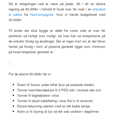
Så er eltegningen ved at være på plads. Alt i alt en ekstra
regning på 50.000kr i forhold til hvad man får med i en
standard
el pakke
fra
HusCompagniet
, hvor vi havde budgetteret med
30.000kr.
Til andre der skal bygge er rådet fra vores side at man får
prislisten så hurtigt som muligt, så man kan se listepriserne på
de enkelte tilvalg og ændringer. Der er ingen tvivl om at der bliver
hentet på tilvalg i form af priserne generelt ligger som minimum
på hvad listeprisen generelt er.
For de ekstra 50.000kr får vi:
Strøm til Sonos under loftet (kun på ønskede steder)
Tomrør med blændæksel til 3 PDS stik i stortset alle rum
Tomrør til baghøjtalere i stue
Tomrør til skjult kabelføring i stue (fra tv til receiver)
Ekstra belysning udenfor med en lidt bedre lampe
Astro ur til styring af lys så det selv slukker i dagstimer