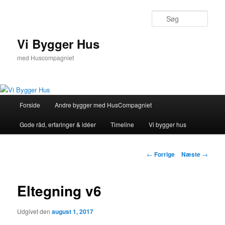
Fortsæt
til
Søg
primært
indhold
Vi Bygger Hus
med Huscompagniet
Hovedmenu
Forside
Andre bygger med HusCompagniet
Gode råd, erfaringer & idéer
Timeline
Vi bygger hus
Indlægsnavigation
←
Forrige
Næste
→
Eltegning v6
Udgivet den
august 1, 2017