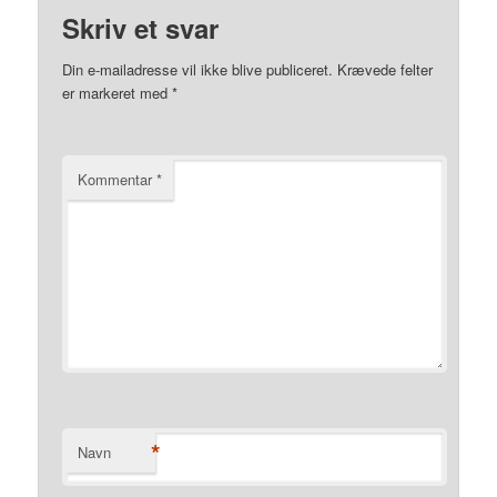
Skriv et svar
Din e-mailadresse vil ikke blive publiceret.
Krævede felter
er markeret med
*
Kommentar
*
*
Navn